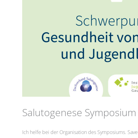
Salutogenese Symposium 
Ich helfe bei der Organisation des Symposiums. Save