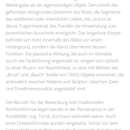
Wiedergabe als ein eigenständiges Objekt. Den Umriß des
geformten Holzgrundes bestimmt das Motiv, die Segmente
des weiblichen oder männlichen Leibes, mit, und es ist
dieses Trägermaterial, das Trenkler die Hinwendung zum
exzentrischen Ausschnitt ermöglicht. Der losgelöste Körper
befindet sich nicht innerhalb des Bildes vor einem
Hintergrund, sondern die Wand übernimmt dessen
Funktion. Die plastische Wirkung, die auch im Gemälde
durch die Farbführung angestrebt ist, steigert sich optisch
zu einer Illusion von Räumlichkeit, so dass mit Werken wie
„Brust“ und „Bauch“ (beide von 1993) Objekte entstehen, die
ambivalent zwischen Malerei und Skulptur, zwischen Zwei-
und Dreidimensionalität angesiedelt sind.
Die Wurzeln für die Abwendung vom traditionellen
Rechteckformat liegen bereits in der Renaissance, in der
Rundbilder, sog. Tondi, durchaus verbreitet waren. Auch
erste Dreiecksformate wurden eingesetzt. Schon vor dem
Ersten Weltkrieg stellten russische Avantgarde-Künstler das