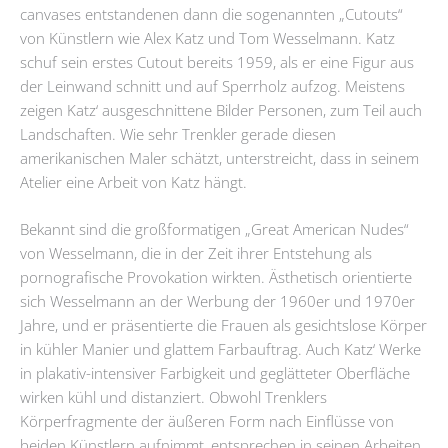
canvases entstandenen dann die sogenannten „Cutouts“
von Künstlern wie Alex Katz und Tom Wesselmann. Katz
schuf sein erstes Cutout bereits 1959, als er eine Figur aus
der Leinwand schnitt und auf Sperrholz aufzog. Meistens
zeigen Katz‘ ausgeschnittene Bilder Personen, zum Teil auch
Landschaften. Wie sehr Trenkler gerade diesen
amerikanischen Maler schätzt, unterstreicht, dass in seinem
Atelier eine Arbeit von Katz hängt.
Bekannt sind die großformatigen „Great American Nudes“
von Wesselmann, die in der Zeit ihrer Entstehung als
pornografische Provokation wirkten. Ästhetisch orientierte
sich Wesselmann an der Werbung der 1960er und 1970er
Jahre, und er präsentierte die Frauen als gesichtslose Körper
in kühler Manier und glattem Farbauftrag. Auch Katz‘ Werke
in plakativ-intensiver Farbigkeit und geglätteter Oberfläche
wirken kühl und distanziert. Obwohl Trenklers
Körperfragmente der äußeren Form nach Einflüsse von
beiden Künstlern aufnimmt, entsprechen in seinen Arbeiten